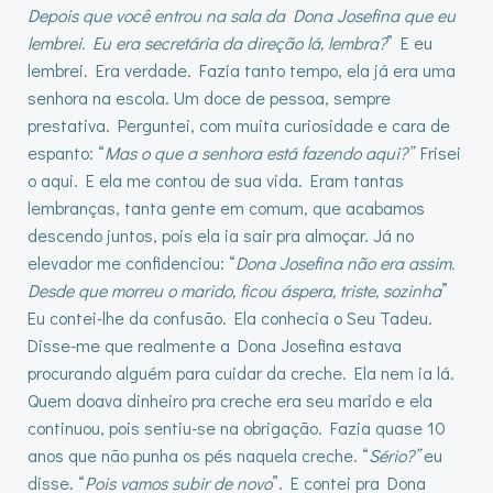
Depois que você entrou na sala da Dona Josefina que eu
lembrei. Eu era secretária da direção lá, lembra?
” E eu
lembrei. Era verdade. Fazia tanto tempo, ela já era uma
senhora na escola. Um doce de pessoa, sempre
prestativa. Perguntei, com muita curiosidade e cara de
espanto: “
Mas o que a senhora está fazendo aqui?”
Frisei
o aqui. E ela me contou de sua vida. Eram tantas
lembranças, tanta gente em comum, que acabamos
descendo juntos, pois ela ia sair pra almoçar. Já no
elevador me confidenciou: “
Dona Josefina não era assim.
Desde que morreu o marido, ficou áspera, triste, sozinha
”
Eu contei-lhe da confusão. Ela conhecia o Seu Tadeu.
Disse-me que realmente a Dona Josefina estava
procurando alguém para cuidar da creche. Ela nem ia lá.
Quem doava dinheiro pra creche era seu marido e ela
continuou, pois sentiu-se na obrigação. Fazia quase 10
anos que não punha os pés naquela creche. “
Sério?”
eu
disse. “
Pois vamos subir de novo
”. E contei pra Dona