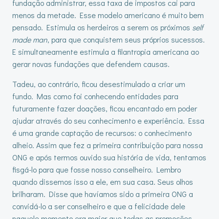
fundação administrar, essa taxa de impostos cai para
menos da metade. Esse modelo americano é muito bem
pensado. Estimula os herdeiros a serem os próximos
self
made man
, para que conquistem seus próprios sucessos.
E simultaneamente estimula a filantropia americana ao
gerar novas fundações que defendem causas.
Tadeu, ao contrário, ficou desestimulado a criar um
fundo. Mas como foi conhecendo entidades para
futuramente fazer doações, ficou encantado em poder
ajudar através do seu conhecimento e experiência. Essa
é uma grande captação de recursos: o conhecimento
alheio. Assim que fez a primeira contribuição para nossa
ONG e após termos ouvido sua história de vida, tentamos
fisgá-lo para que fosse nosso conselheiro. Lembro
quando dissemos isso a ele, em sua casa. Seus olhos
brilharam. Disse que havíamos sido a primeira ONG a
convidá-lo a ser conselheiro e que a felicidade dele
naquele momento era maior que todas as promoções