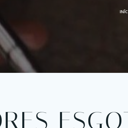
INĨC
ORES ESGO