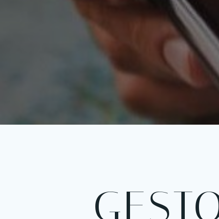
Pular
para
o
conteúdo
GEST