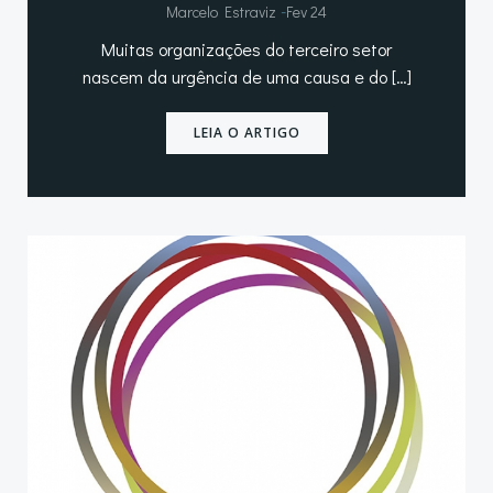
-
Marcelo Estraviz
Fev 24
Muitas organizações do terceiro setor
nascem da urgência de uma causa e do […]
LEIA O ARTIGO