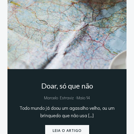
Doar, só que não
-
Marcelo Estraviz
Maio 14
Todo mundo já doou um agasalho velho, ou um
brinquedo que não usa […]
LEIA O ARTIGO