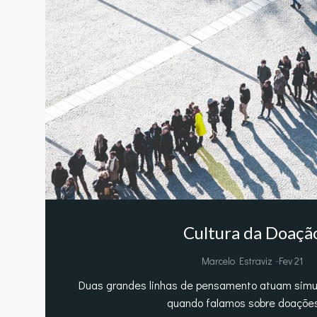
Cultura da Doaçã
-
Marcelo Estraviz
Fev 21
Duas grandes linhas de pensamento atuam simu
quando falamos sobre doações