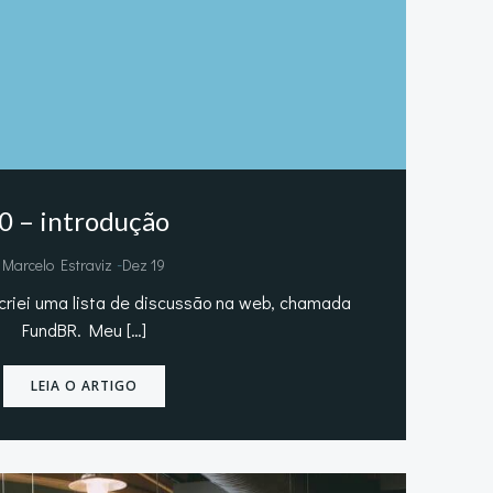
0 – introdução
-
Marcelo Estraviz
Dez 19
iei uma lista de discussão na web, chamada
FundBR. Meu […]
LEIA O ARTIGO