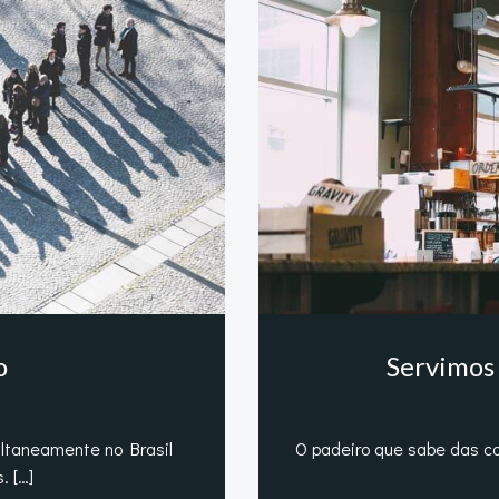
o
Servimos
ltaneamente no Brasil
O padeiro que sabe das c
. […]