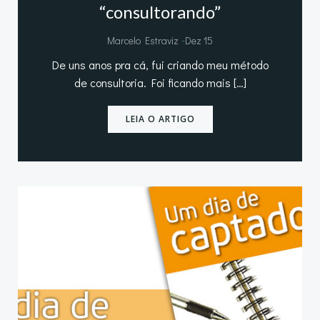
“consultorando”
-
Marcelo Estraviz
Dez 15
De uns anos pra cá, fui criando meu método
de consultoria. Foi ficando mais […]
LEIA O ARTIGO