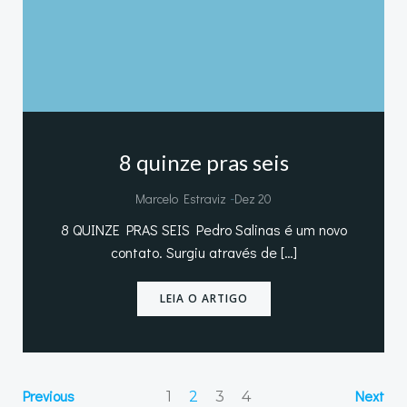
8 quinze pras seis
-
Marcelo Estraviz
Dez 20
8 QUINZE PRAS SEIS Pedro Salinas é um novo
contato. Surgiu através de […]
LEIA O ARTIGO
Page
Page
Page
Previous
Page
Next
1
2
3
4