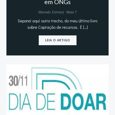
em ONGs
-
Marcelo Estraviz
Maio 7
Separei aqui outro trecho, do meu último livro
sobre Captação de recursos. É […]
LEIA O ARTIGO